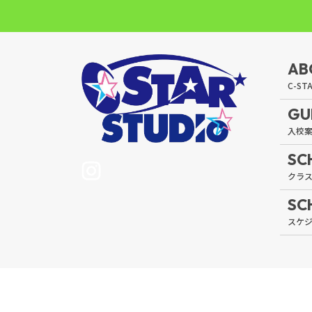
AB
GU
SC
SC
© C-STAR STUDIO ALL 
会社概要
PRIVACY POLICY