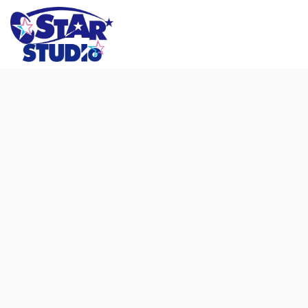
コ
ナ
ン
ビ
テ
ゲ
ン
ー
ツ
シ
に
ョ
移
ン
動
に
移
動