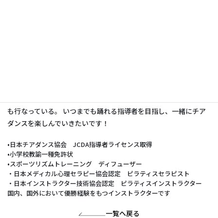
KANAMI
CHEER・HIPHOP・ピラティス
Team JCDA 元キャプテン
小学5年生からチアダンスをはじめ、社
会人までチアダンスチームに所属し、Pomダンスだけではなく
Jazz、HipHopも学ぶ。
現在は、幼児から高校生・大学生までの
ダンス指導に携わり、
小学校の運動会ダンスの振り付け指導など
も行なっている。
いつまでも踊れる指導者を目指し、一緒にチア
ダンスを楽しんでいきたいです！
•日本チアダンス協会 JCDA指導者ライセンス取得
•小学校教諭一種免許状
•スポーツリズムトレーニング ディフューザー
・日本メディカル心理セラピー協会認定 ピラティスセラピスト
・日本インストラクター技術協会認定 ピラティスインストラクター
国内、国外において優勝経験をもつインストラクターです
一覧へ戻る